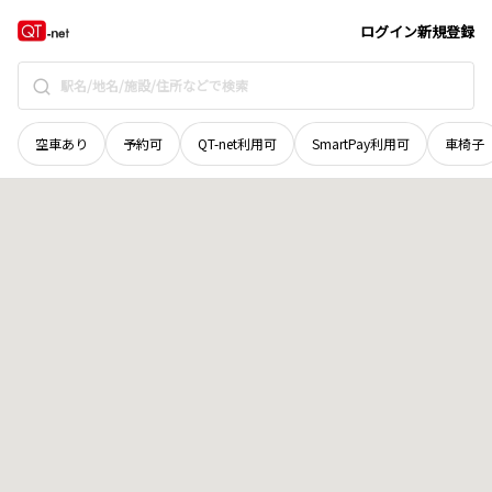
山梨県
南都留郡道志村
小善地
地域選択で探す
ログイン
新規登録
空車あり
予約可
QT-net利用可
SmartPay利用可
車椅子