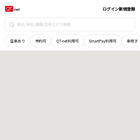
山梨県
南都留郡道志村
小山
地域選択で探す
ログイン
新規登録
空車あり
予約可
QT-net利用可
SmartPay利用可
車椅子