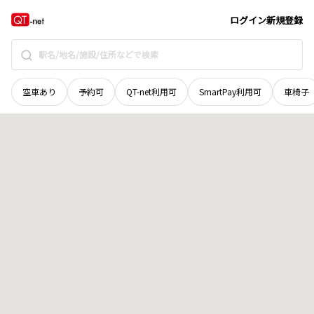
山梨県
南都留郡道志村
小椿
地域選択で探す
ログイン
新規登録
空車あり
予約可
QT-net利用可
SmartPay利用可
車椅子