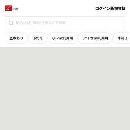
山梨県
南都留郡道志村
峠ノ沢
地域選択で探す
ログイン
新規登録
空車あり
予約可
QT-net利用可
SmartPay利用可
車椅子