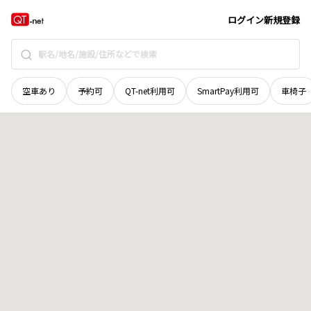
山梨県
南都留郡鳴沢村
字大砂
地域選択で探す
ログイン
新規登録
空車あり
予約可
QT-net利用可
SmartPay利用可
車椅子