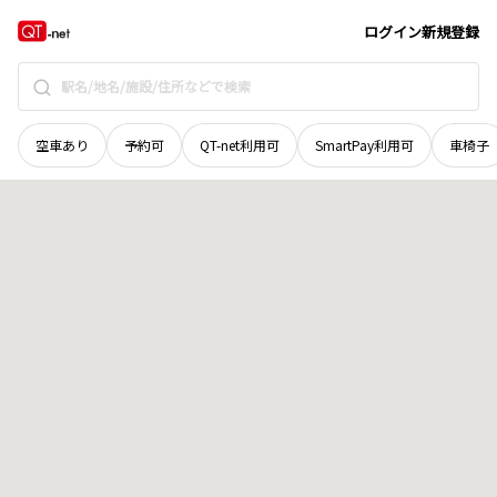
山梨県
南都留郡鳴沢村
字猿額
地域選択で探す
ログイン
新規登録
空車あり
予約可
QT-net利用可
SmartPay利用可
車椅子