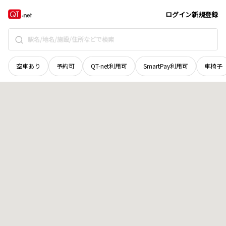
山梨県
南都留郡鳴沢村
字野老窪
地域選択で探す
ログイン
新規登録
空車あり
予約可
QT-net利用可
SmartPay利用可
車椅子