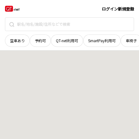
山梨県
大月市
七保町葛野
地域選択で探す
ログイン
新規登録
空車あり
予約可
QT-net利用可
SmartPay利用可
車椅子