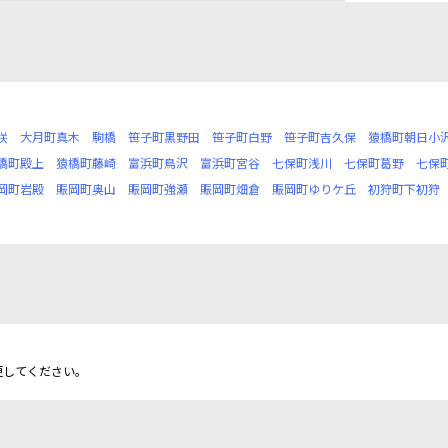
咲
大月町真木
駒橋
笹子町黒野田
笹子町白野
笹子町吉久保
猿橋町朝日小
橋町殿上
猿橋町藤崎
富浜町鳥沢
富浜町宮谷
七保町浅川
七保町葛野
七保
岡町岩殿
賑岡町奥山
賑岡町強瀬
賑岡町畑倉
賑岡町ゆりケ丘
初狩町下初狩
更してください。