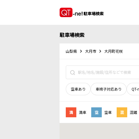
駐車場検索
駐車場検索
山梨県
大月市
大月町花咲
空車あり
車椅子対応あり
QT-
満
満車
空
空車
混
混雑