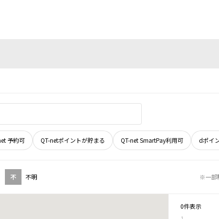
net 予約可
QT-netポイントが貯まる
QT-net SmartPay利用可
dポイ
不
不明
※一部
0件表示
1