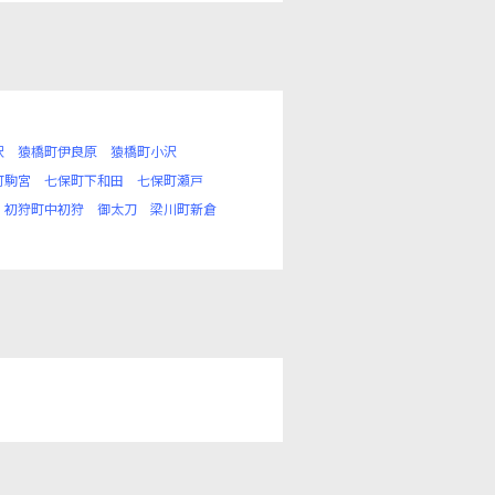
沢
猿橋町伊良原
猿橋町小沢
町駒宮
七保町下和田
七保町瀬戸
初狩町中初狩
御太刀
梁川町新倉