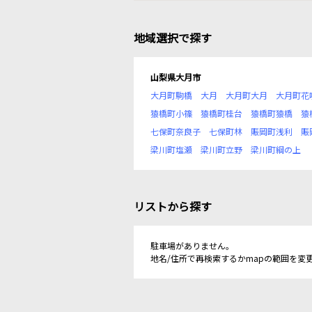
地域選択で探す
山梨県大月市
大月町駒橋
大月
大月町大月
大月町花
猿橋町小篠
猿橋町桂台
猿橋町猿橋
猿
七保町奈良子
七保町林
賑岡町浅利
賑
梁川町塩瀬
梁川町立野
梁川町綱の上
リストから探す
駐車場がありません。
地名/住所で再検索するかmapの範囲を変