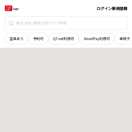
山梨県
大月市
富浜町鳥沢
地域選択で探す
ログイン
新規登録
空車あり
予約可
QT-net利用可
SmartPay利用可
車椅子