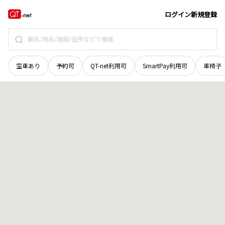
山梨県
大月市
賑岡町浅利
地域選択で探す
ログイン
新規登録
空車あり
予約可
QT-net利用可
SmartPay利用可
車椅子