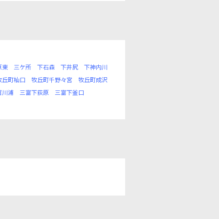
原東
三ケ所
下石森
下井尻
下神内川
牧丘町杣口
牧丘町千野々宮
牧丘町成沢
富川浦
三富下荻原
三富下釜口