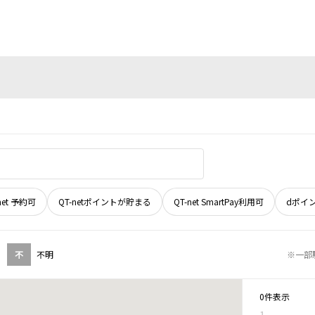
net 予約可
QT-netポイントが貯まる
QT-net SmartPay利用可
dポイ
不
不明
※一部
0件表示
1