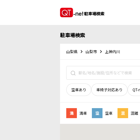
駐車場検索
駐車場検索
山梨県
山梨市
上神内川
空車あり
車椅子対応あり
QT-
満
満車
空
空車
混
混雑