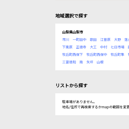
地域選択で探す
山梨県山梨市
市川
一町田中
歌田
江曽原
大野
落
下栗原
正徳寺
大工
中村
七日市場
牧丘町西保下
牧丘町西保中
牧丘町隼
三富徳和
南
矢坪
山根
リストから探す
駐車場がありません。
地名/住所で再検索するかmapの範囲を変