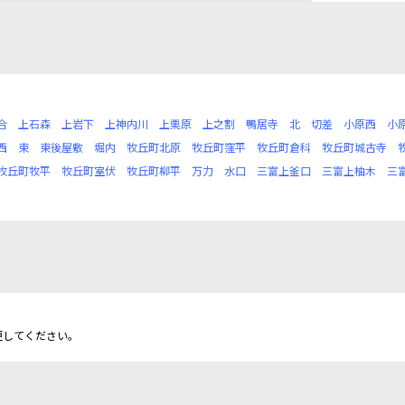
合
上石森
上岩下
上神内川
上栗原
上之割
鴨居寺
北
切差
小原西
小
西
東
東後屋敷
堀内
牧丘町北原
牧丘町窪平
牧丘町倉科
牧丘町城古寺
牧丘町牧平
牧丘町室伏
牧丘町柳平
万力
水口
三富上釜口
三富上柚木
三
更してください。