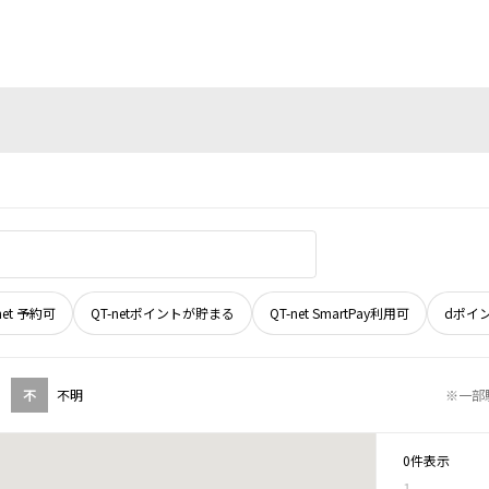
net 予約可
QT-netポイントが貯まる
QT-net SmartPay利用可
dポイ
不
不明
※一部
0件表示
1