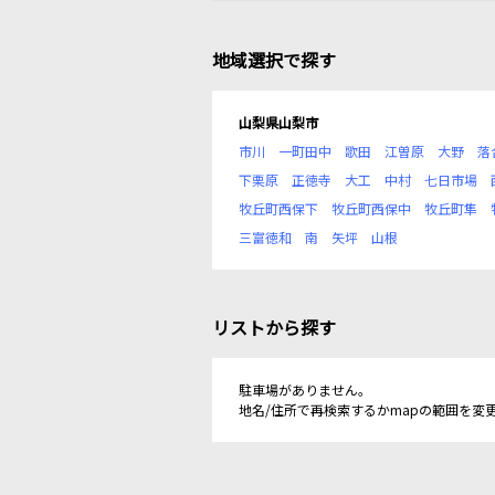
地域選択で探す
山梨県山梨市
市川
一町田中
歌田
江曽原
大野
落
下栗原
正徳寺
大工
中村
七日市場
牧丘町西保下
牧丘町西保中
牧丘町隼
三富徳和
南
矢坪
山根
リストから探す
駐車場がありません。
地名/住所で再検索するかmapの範囲を変