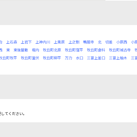
合
上石森
上岩下
上神内川
上栗原
上之割
鴨居寺
北
切差
小原西
小
西
東
東後屋敷
堀内
牧丘町北原
牧丘町窪平
牧丘町倉科
牧丘町城古寺
牧丘町牧平
牧丘町室伏
牧丘町柳平
万力
水口
三富上釜口
三富上柚木
三
更してください。