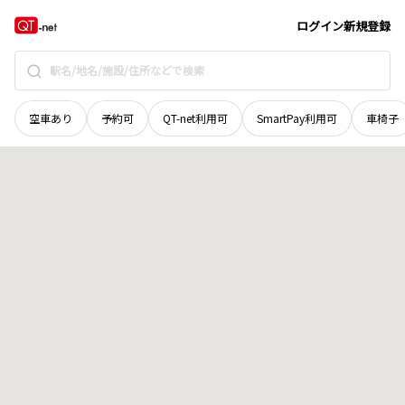
山梨県
甲州市
塩山下小田原
地域選択で探す
ログイン
新規登録
空車あり
予約可
QT-net利用可
SmartPay利用可
車椅子