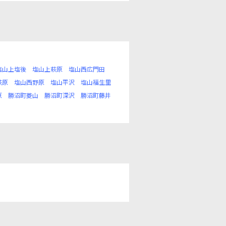
塩山上塩後
塩山上萩原
塩山西広門田
萩原
塩山西野原
塩山平沢
塩山福生里
原
勝沼町菱山
勝沼町深沢
勝沼町藤井