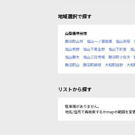
地域選択で探す
山梨県甲州市
勝沼町山林
塩山一ノ瀬高橋
塩山赤尾
塩山熊野
塩山下粟生野
塩山下於曽
塩
塩山藤木
塩山三日市場
勝沼町小佐手
勝沼町山
勝沼町綿塚
大和町田野
大和
リストから探す
駐車場がありません。
地名/住所で再検索するかmapの範囲を変