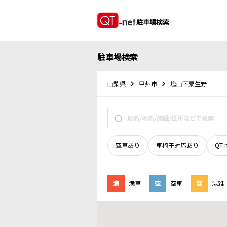
駐車場検索
駐車場検索
山梨県
甲州市
塩山下粟生野
空車あり
車椅子対応あり
QT-
満
満車
空
空車
混
混雑