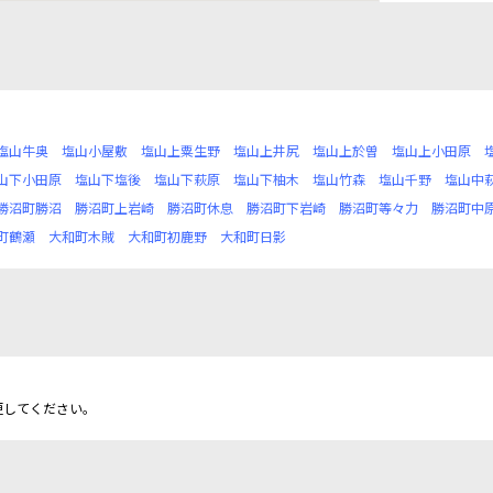
塩山牛奥
塩山小屋敷
塩山上粟生野
塩山上井尻
塩山上於曽
塩山上小田原
山下小田原
塩山下塩後
塩山下萩原
塩山下柚木
塩山竹森
塩山千野
塩山中
勝沼町勝沼
勝沼町上岩崎
勝沼町休息
勝沼町下岩崎
勝沼町等々力
勝沼町中
町鶴瀬
大和町木賊
大和町初鹿野
大和町日影
更してください。