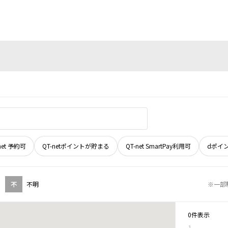
net 予約可
QT-netポイントが貯まる
QT-net SmartPay利用可
dポイ
不
不明
※一部
0件表示
1