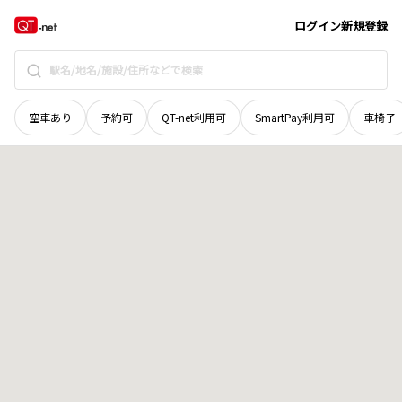
山梨県
甲州市
塩山熊野
地域選択で探す
ログイン
新規登録
空車あり
予約可
QT-net利用可
SmartPay利用可
車椅子