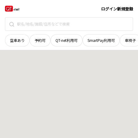
山梨県
甲府市
下小河原町
地域選択で探す
ログイン
新規登録
空車あり
予約可
QT-net利用可
SmartPay利用可
車椅子