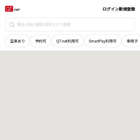
山梨県
甲府市
下石田
地域選択で探す
ログイン
新規登録
空車あり
予約可
QT-net利用可
SmartPay利用可
車椅子