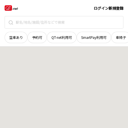
山梨県
甲府市
元紺屋町
地域選択で探す
ログイン
新規登録
空車あり
予約可
QT-net利用可
SmartPay利用可
車椅子