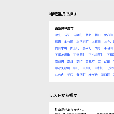
地域選択で探す
山梨県甲府市
相生
青沼
青葉町
朝気
朝日
愛宕町
梯町
金竹町
上阿原町
上石田
上今井
貢川本町
国玉町
黒平町
国母
小瀬町
下鍛冶屋町
下河原町
下小河原町
下積
高成町
高畑
高町
高室町
宝
武田
中小河原町
中町
中畑町
中村町
七沢
丸の内
美咲
御岳町
緑が丘
南口町
リストから探す
駐車場がありません。