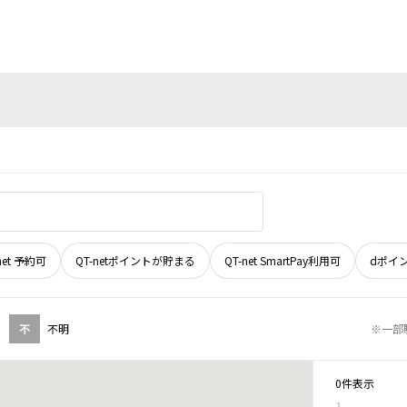
net 予約可
QT-netポイントが貯まる
QT-net SmartPay利用可
dポイ
不
不明
※一部
0件表示
1