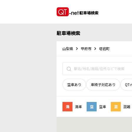
駐車場検索
駐車場検索
山梨県
甲府市
塔岩町
空車あり
車椅子対応あり
QT-
満
満車
空
空車
混
混雑