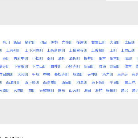
荒川
飯田
猪狩町
池田
伊勢
岩窪町
後屋町
右左口町
大里町
太田町
町
上帯那町
上小河原町
上条新居町
上積翠寺町
上曽根町
上町
上向山町
寿町
古府中町
小松町
幸町
酒折
酒折町
桜井町
里吉
里吉町
塩部
翠寺町
下曽根町
下向山町
白井町
心経寺町
新田町
城東
砂田町
住吉
竹日向町
大和町
千塚
中央
長松寺町
塚原町
天神町
塔岩町
東光寺
東
町
西油川町
西下条町
西高橋町
西田町
羽黒町
東下条町
平瀬町
富士見
宮原町
宮前町
向町
元紺屋町
屋形
山宮町
湯田
湯村
横根町
蓬沢
蓬