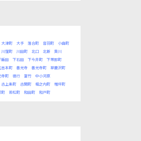
大津町
大手
落合町
音羽町
小曲町
川窪町
川田町
北口
北新
貢川
下飯田
下石田
下今井町
下帯那町
住吉本町
善光寺
善光寺町
草鹿沢町
光寺町
徳行
富竹
中小河原
古上条町
古関町
堀之内町
増坪町
沢町
若松町
和田町
和戸町