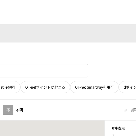
net 予約可
QT-netポイントが貯まる
QT-net SmartPay利用可
dポイ
不
不明
※一部
0件表示
1