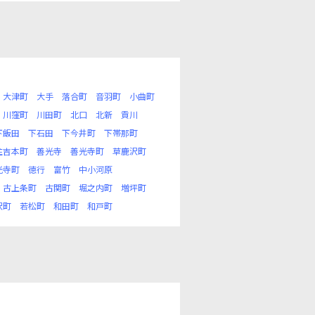
大津町
大手
落合町
音羽町
小曲町
川窪町
川田町
北口
北新
貢川
下飯田
下石田
下今井町
下帯那町
住吉本町
善光寺
善光寺町
草鹿沢町
光寺町
徳行
富竹
中小河原
古上条町
古関町
堀之内町
増坪町
沢町
若松町
和田町
和戸町