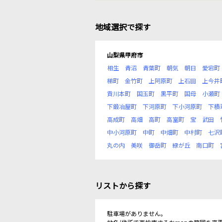
地域選択で探す
山梨県甲府市
相生
青沼
青葉町
朝気
朝日
愛宕町
梯町
金竹町
上阿原町
上石田
上今井
貢川本町
国玉町
黒平町
国母
小瀬町
下鍛冶屋町
下河原町
下小河原町
下積
高成町
高畑
高町
高室町
宝
武田
中小河原町
中町
中畑町
中村町
七沢
丸の内
美咲
御岳町
緑が丘
南口町
リストから探す
駐車場がありません。