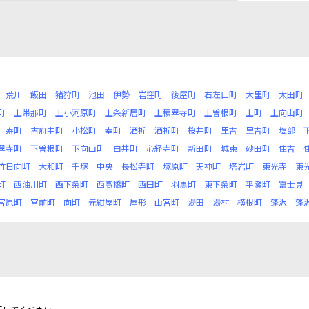
荒川
飯田
猪狩町
池田
伊勢
岩窪町
後屋町
右左口町
大里町
太田町
町
上帯那町
上小河原町
上条新居町
上積翠寺町
上曽根町
上町
上向山町
寿町
古府中町
小松町
幸町
酒折
酒折町
桜井町
里吉
里吉町
塩部
翠寺町
下曽根町
下向山町
白井町
心経寺町
新田町
城東
砂田町
住吉
竹日向町
大和町
千塚
中央
長松寺町
塚原町
天神町
塔岩町
東光寺
東
町
西油川町
西下条町
西高橋町
西田町
羽黒町
東下条町
平瀬町
富士見
宮原町
宮前町
向町
元紺屋町
屋形
山宮町
湯田
湯村
横根町
蓬沢
蓬