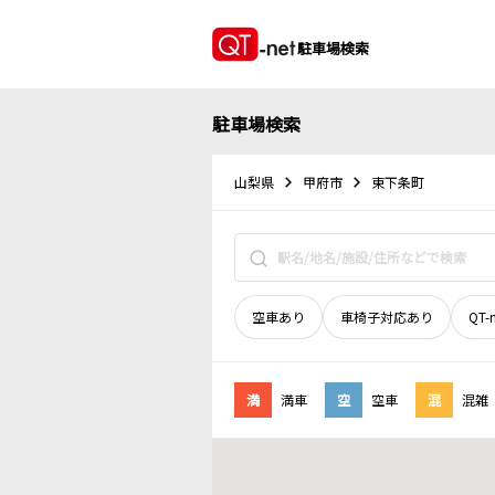
駐車場検索
駐車場検索
山梨県
甲府市
東下条町
空車あり
車椅子対応あり
QT-
満
満車
空
空車
混
混雑