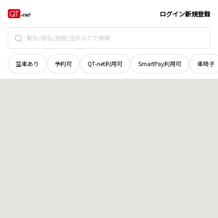
山梨県
甲府市
横根町
地域選択で探す
ログイン
新規登録
空車あり
予約可
QT-net利用可
SmartPay利用可
車椅子