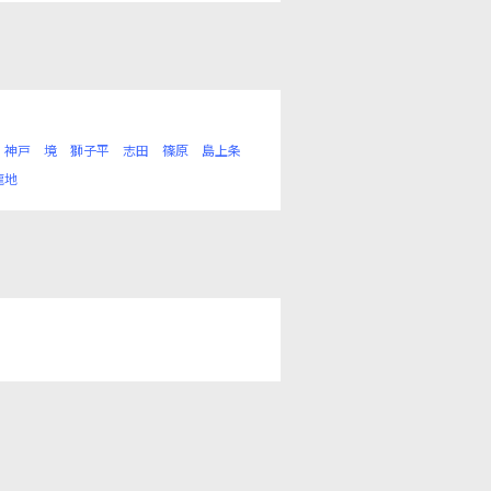
神戸
境
獅子平
志田
篠原
島上条
龍地