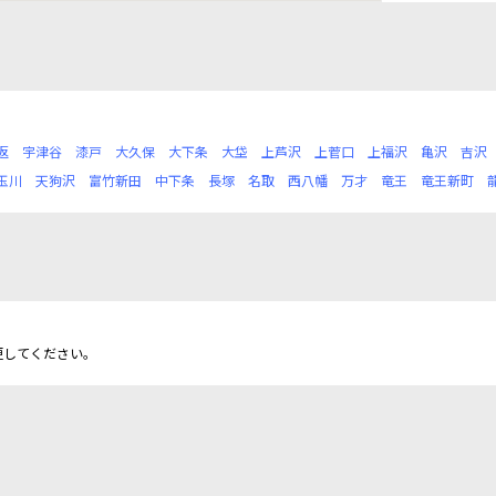
返
宇津谷
漆戸
大久保
大下条
大垈
上芦沢
上菅口
上福沢
亀沢
吉沢
玉川
天狗沢
富竹新田
中下条
長塚
名取
西八幡
万才
竜王
竜王新町
更してください。