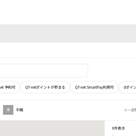
net 予約可
QT-netポイントが貯まる
QT-net SmartPay利用可
dポイ
不
不明
※一部
0件表示
1