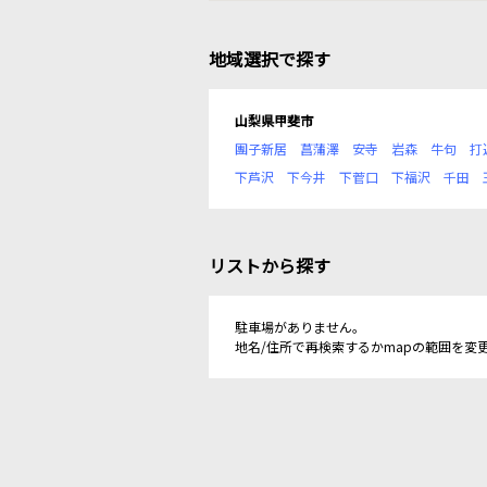
地域選択で探す
山梨県甲斐市
團子新居
菖蒲澤
安寺
岩森
牛句
打
下芦沢
下今井
下菅口
下福沢
千田
リストから探す
駐車場がありません。
地名/住所で再検索するかmapの範囲を変