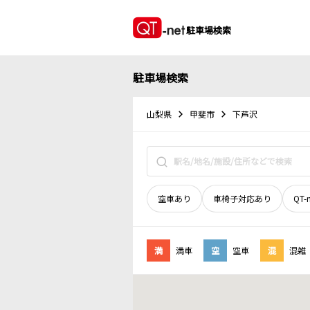
駐車場検索
駐車場検索
山梨県
甲斐市
下芦沢
空車あり
車椅子対応あり
QT-
満
満車
空
空車
混
混雑