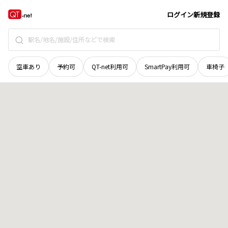
山梨県
甲斐市
安寺
地域選択で探す
ログイン
新規登録
空車あり
予約可
QT-net利用可
SmartPay利用可
車椅子