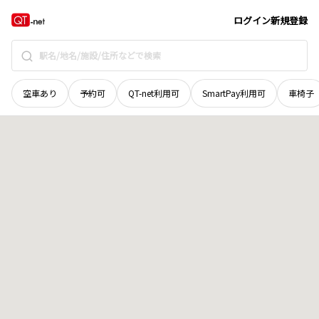
山梨県
笛吹市
一宮町北野呂
地域選択で探す
ログイン
新規登録
空車あり
予約可
QT-net利用可
SmartPay利用可
車椅子