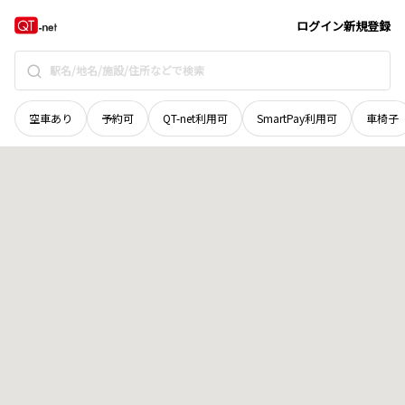
山梨県
笛吹市
八代町高家
地域選択で探す
ログイン
新規登録
空車あり
予約可
QT-net利用可
SmartPay利用可
車椅子