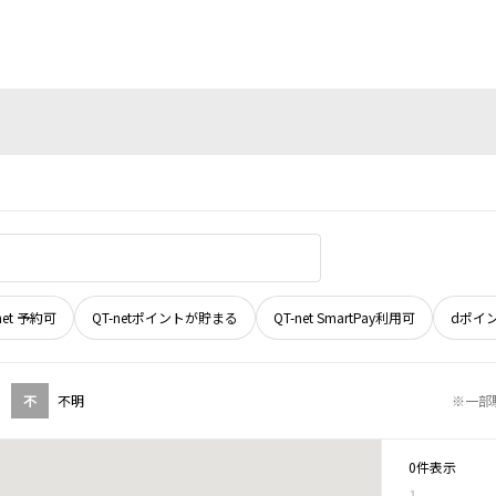
net 予約可
QT-netポイントが貯まる
QT-net SmartPay利用可
dポイ
不
不明
※一部
0件表示
1