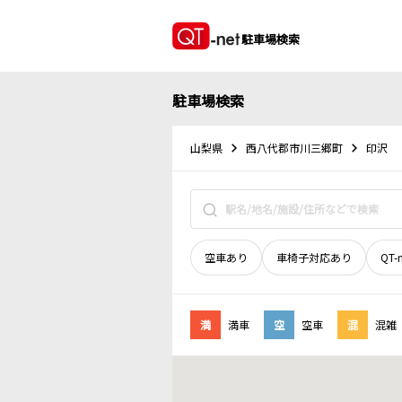
駐車場検索
駐車場検索
山梨県
西八代郡市川三郷町
印沢
空車あり
車椅子対応あり
QT-
満
満車
空
空車
混
混雑