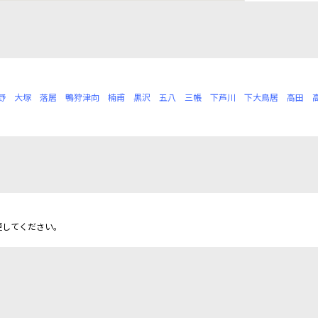
野
大塚
落居
鴨狩津向
楠甫
黒沢
五八
三帳
下芦川
下大鳥居
高田
更してください。