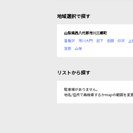
地域選択で探す
山梨県西八代郡市川三郷町
葛篭沢
市川大門
岩下
岩間
印沢
上
宮原
山保
リストから探す
駐車場がありません。
地名/住所で再検索するかmapの範囲を変