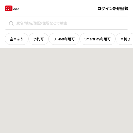
山梨県
西八代郡市川三郷町
宮原
地域選択で探す
ログイン
新規登録
空車あり
予約可
QT-net利用可
SmartPay利用可
車椅子