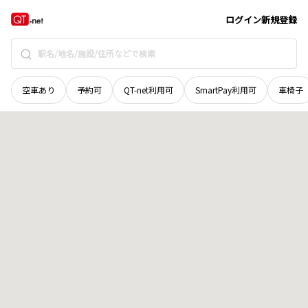
山梨県
都留市
井倉
地域選択で探す
ログイン
新規登録
空車あり
予約可
QT-net利用可
SmartPay利用可
車椅子