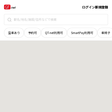
山梨県
韮崎市
神山町鍋山
地域選択で探す
ログイン
新規登録
空車あり
予約可
QT-net利用可
SmartPay利用可
車椅子