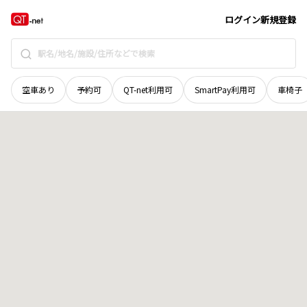
岡山県
久米郡久米南町
仏教寺
地域選択で探す
ログイン
新規登録
空車あり
予約可
QT-net利用可
SmartPay利用可
車椅子