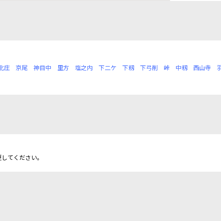
北庄
京尾
神目中
里方
塩之内
下二ケ
下籾
下弓削
峠
中籾
西山寺
更してください。