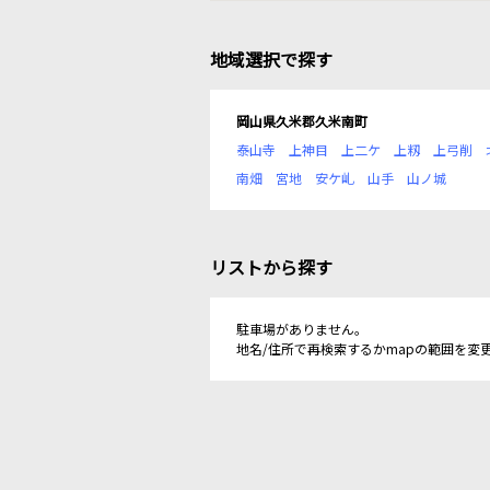
地域選択で探す
岡山県久米郡久米南町
泰山寺
上神目
上二ケ
上籾
上弓削
南畑
宮地
安ケ乢
山手
山ノ城
リストから探す
駐車場がありません。
地名/住所で再検索するかmapの範囲を変