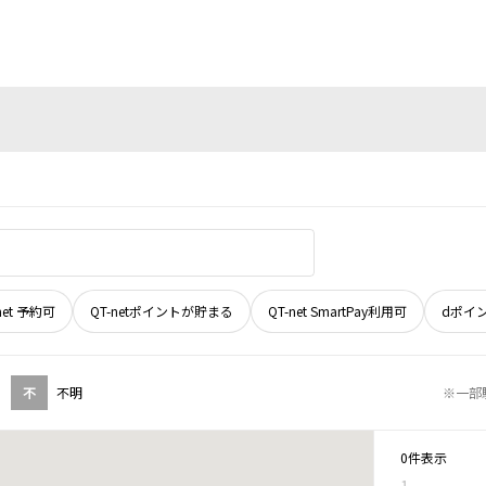
net 予約可
QT-netポイントが貯まる
QT-net SmartPay利用可
dポイ
不
不明
※一部
0件表示
1