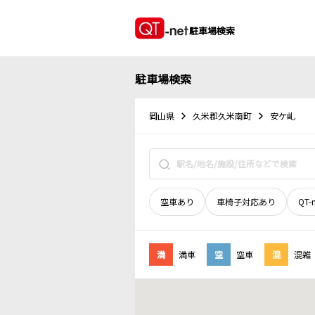
駐車場検索
駐車場検索
岡山県
久米郡久米南町
安ケ乢
空車あり
車椅子対応あり
QT-
満
満車
空
空車
混
混雑