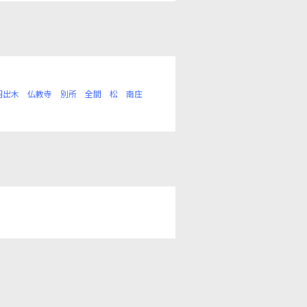
羽出木
仏教寺
別所
全間
松
南庄