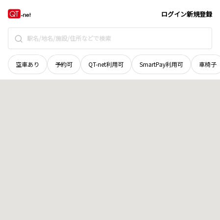
岡山県
久米郡久米南町
西山寺
地域選択で探す
ログイン
新規登録
空車あり
予約可
QT-net利用可
SmartPay利用可
車椅子