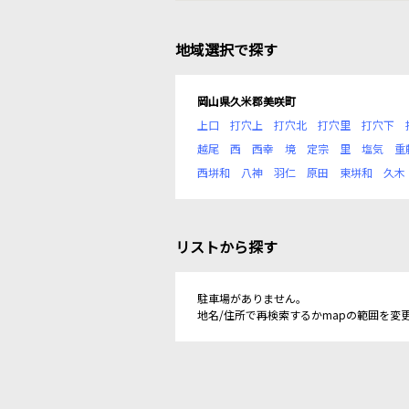
地域選択で探す
岡山県久米郡美咲町
上口
打穴上
打穴北
打穴里
打穴下
越尾
西
西幸
境
定宗
里
塩気
重
西垪和
八神
羽仁
原田
東垪和
久木
リストから探す
駐車場がありません。
地名/住所で再検索するかmapの範囲を変