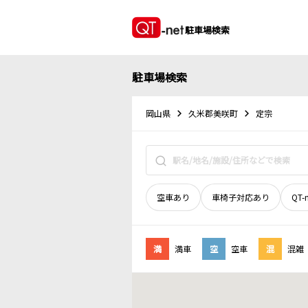
駐車場検索
駐車場検索
岡山県
久米郡美咲町
定宗
空車あり
車椅子対応あり
QT-
満
満車
空
空車
混
混雑