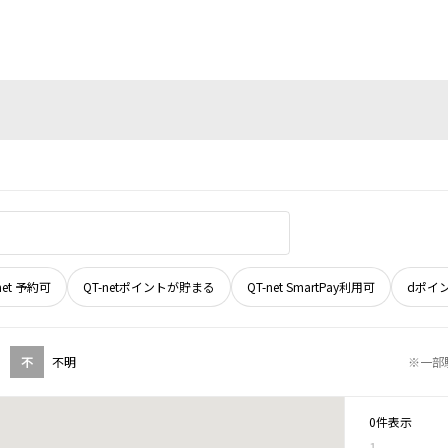
net 予約可
QT-netポイントが貯まる
QT-net SmartPay利用可
dポイ
不
不明
※一部
0件表示
1