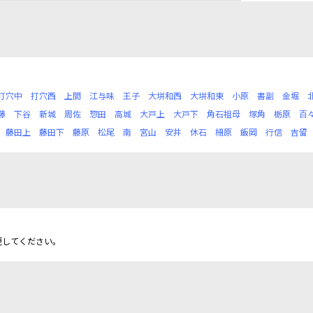
打穴中
打穴西
上間
江与味
王子
大垪和西
大垪和東
小原
書副
金堀
藤
下谷
新城
周佐
惣田
高城
大戸上
大戸下
角石祖母
塚角
栃原
百
藤田上
藤田下
藤原
松尾
南
宮山
安井
休石
柵原
飯岡
行信
吉留
更してください。