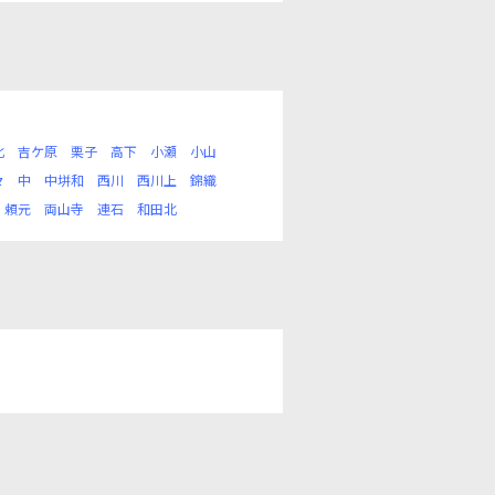
北
吉ケ原
栗子
高下
小瀬
小山
々
中
中垪和
西川
西川上
錦織
頼元
両山寺
連石
和田北