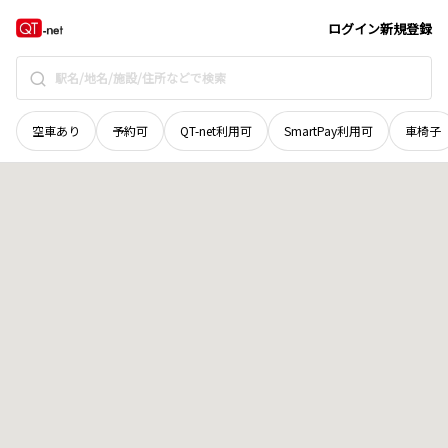
岡山県
久米郡美咲町
栃原
地域選択で探す
ログイン
新規登録
空車あり
予約可
QT-net利用可
SmartPay利用可
車椅子