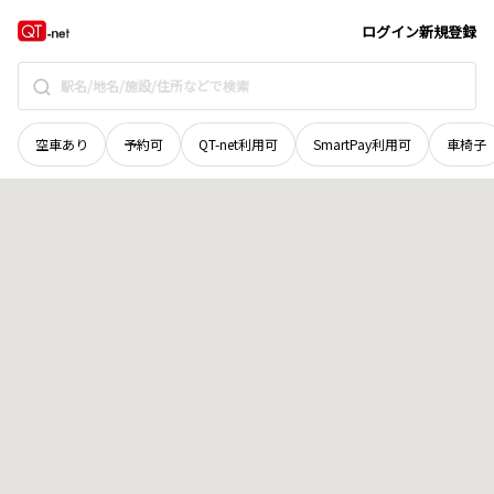
岡山県
久米郡美咲町
行信
地域選択で探す
ログイン
新規登録
空車あり
予約可
QT-net利用可
SmartPay利用可
車椅子