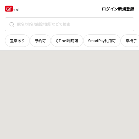
岡山県
久米郡美咲町
西幸
地域選択で探す
ログイン
新規登録
空車あり
予約可
QT-net利用可
SmartPay利用可
車椅子