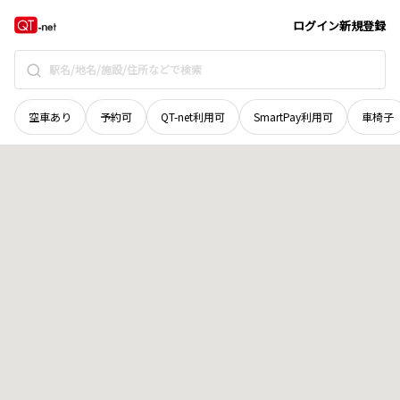
岡山県
久米郡美咲町
連石
地域選択で探す
ログイン
新規登録
空車あり
予約可
QT-net利用可
SmartPay利用可
車椅子