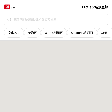
岡山県
井原市
七日市町
地域選択で探す
ログイン
新規登録
空車あり
予約可
QT-net利用可
SmartPay利用可
車椅子