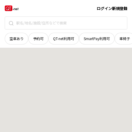
岡山県
井原市
井原町
地域選択で探す
ログイン
新規登録
空車あり
予約可
QT-net利用可
SmartPay利用可
車椅子