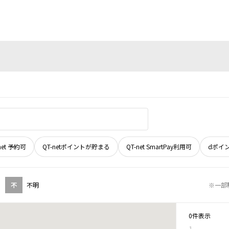
net 予約可
QT-netポイントが貯まる
QT-net SmartPay利用可
dポイ
不
不明
※一部
0件表示
1