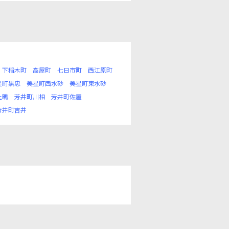
下稲木町
高屋町
七日市町
西江原町
星町黒忠
美星町西水砂
美星町東水砂
上鴫
芳井町川相
芳井町佐屋
芳井町吉井