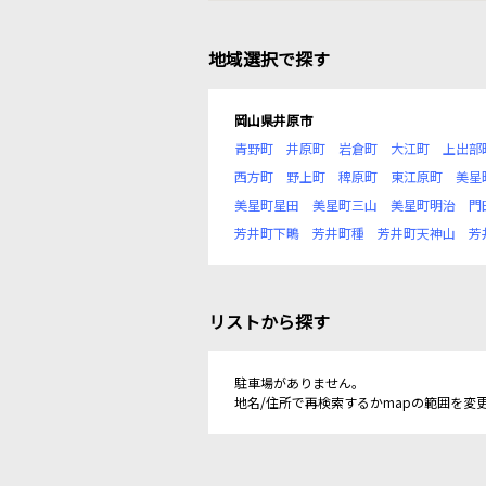
地域選択で探す
岡山県井原市
青野町
井原町
岩倉町
大江町
上出部
西方町
野上町
稗原町
東江原町
美星
美星町星田
美星町三山
美星町明治
門
芳井町下鴫
芳井町種
芳井町天神山
芳
リストから探す
駐車場がありません。
地名/住所で再検索するかmapの範囲を変