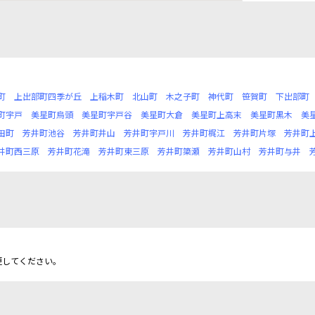
町
上出部町四季が丘
上稲木町
北山町
木之子町
神代町
笹賀町
下出部町
町宇戸
美星町烏頭
美星町宇戸谷
美星町大倉
美星町上高末
美星町黒木
美
田町
芳井町池谷
芳井町井山
芳井町宇戸川
芳井町梶江
芳井町片塚
芳井町
井町西三原
芳井町花滝
芳井町東三原
芳井町簗瀬
芳井町山村
芳井町与井
更してください。