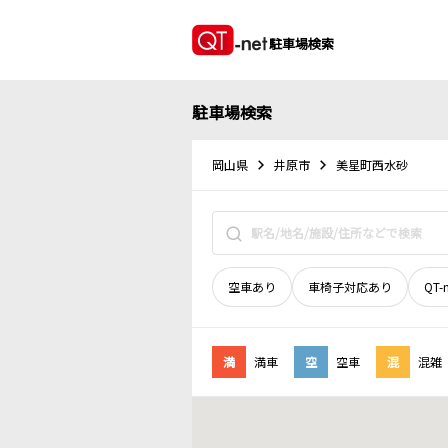
駐車場検索
駐車場検索
岡山県
井原市
美星町西水砂
空車あり
車椅子対応あり
QT-
満
満車
空
空車
混
混雑