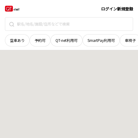
岡山県
井原市
芳井町与井
地域選択で探す
ログイン
新規登録
空車あり
予約可
QT-net利用可
SmartPay利用可
車椅子