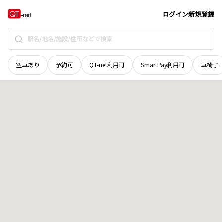
岡山県
井原市
芳井町種
地域選択で探す
ログイン
新規登録
空車あり
予約可
QT-net利用可
SmartPay利用可
車椅子