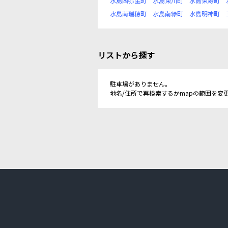
水島西弥生町
水島東川町
水島東寿町
水島南瑞穂町
水島南緑町
水島明神町
リストから探す
駐車場がありません。
地名/住所で再検索するかmapの範囲を変