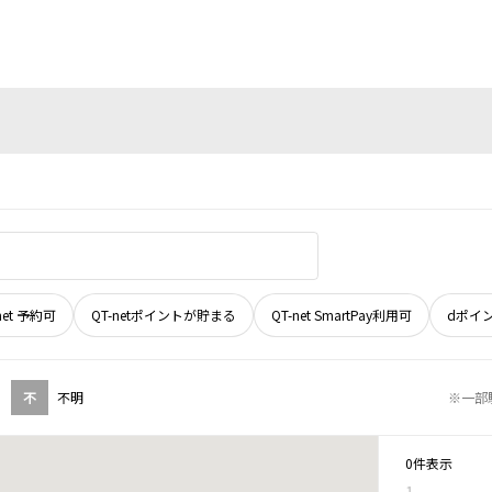
net 予約可
QT-netポイントが貯まる
QT-net SmartPay利用可
dポイ
不
不明
※一部
0件表示
1