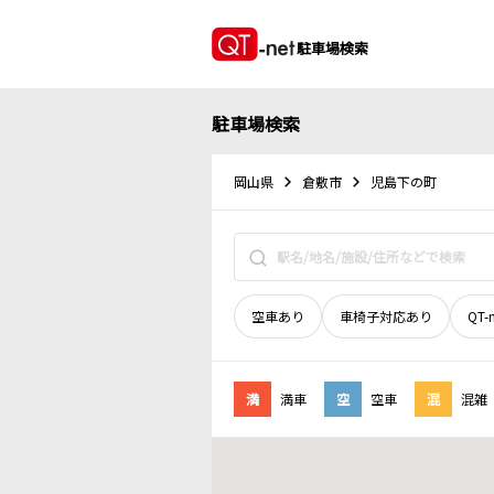
駐車場検索
駐車場検索
岡山県
倉敷市
児島下の町
空車あり
車椅子対応あり
QT-
満
満車
空
空車
混
混雑