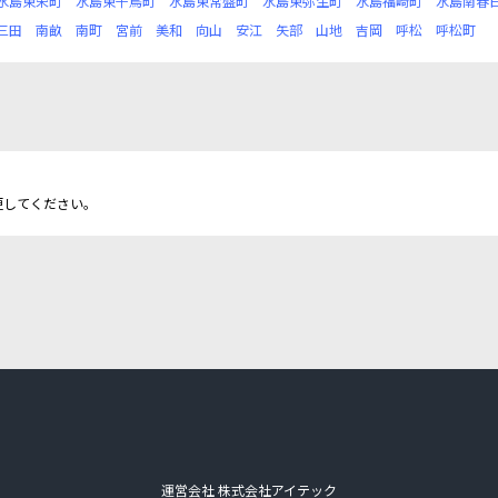
水島東栄町
水島東千鳥町
水島東常盤町
水島東弥生町
水島福崎町
水島南春
三田
南畝
南町
宮前
美和
向山
安江
矢部
山地
吉岡
呼松
呼松町
更してください。
運営会社 株式会社アイテック