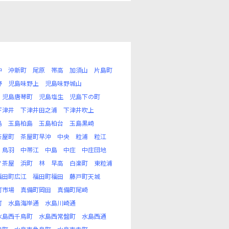
沖
沖新町
尾原
帯高
加須山
片島町
野
児島味野上
児島味野城山
児島唐琴町
児島塩生
児島下の町
下津井
下津井田之浦
下津井吹上
島
玉島柏島
玉島柏台
玉島黒崎
茶屋町
茶屋町早沖
中央
粒浦
粒江
鳥羽
中帯江
中島
中庄
中庄団地
ノ茶屋
浜町
林
早高
白楽町
東粒浦
福田町広江
福田町福田
藤戸町天城
町市場
真備町岡田
真備町尾崎
町
水島海岸通
水島川崎通
水島西千鳥町
水島西常盤町
水島西通