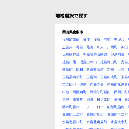
地域選択で探す
岡山県倉敷市
福田町南畝
青江
浅原
阿知
天城台
上富井
亀島
亀山
川入
川西町
神田
児島味野城
児島味野山田町
児島阿津
児島白尾
児島田の口
児島稗田町
児島
庄新町
昭和
新倉敷駅前
新田
上東
玉島黒崎新町
玉島陶
玉島中央町
玉島
粒江団地
連島
連島中央
連島町亀島新
中畝
西阿知町
西阿知町新田
西阿知町
東塚
東富井
東町
日ノ出町
日畑
日
藤戸町藤戸
二子
二日市
船穂町船穂
真備町上二万
真備町川辺
真備町下二万
水島北春日町
水島北亀島町
水島北幸町