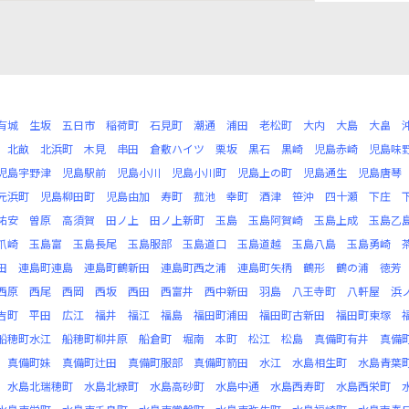
有城
生坂
五日市
稲荷町
石見町
潮通
浦田
老松町
大内
大島
大畠
北畝
北浜町
木見
串田
倉敷ハイツ
栗坂
黒石
黒崎
児島赤崎
児島味
児島宇野津
児島駅前
児島小川
児島小川町
児島上の町
児島通生
児島唐琴
元浜町
児島柳田町
児島由加
寿町
菰池
幸町
酒津
笹沖
四十瀬
下庄
祐安
曽原
高須賀
田ノ上
田ノ上新町
玉島
玉島阿賀崎
玉島上成
玉島乙
爪崎
玉島富
玉島長尾
玉島服部
玉島道口
玉島道越
玉島八島
玉島勇崎
田
連島町連島
連島町鶴新田
連島町西之浦
連島町矢柄
鶴形
鶴の浦
徳芳
西原
西尾
西岡
西坂
西田
西富井
西中新田
羽島
八王寺町
八軒屋
浜
吉町
平田
広江
福井
福江
福島
福田町浦田
福田町古新田
福田町東塚
船穂町水江
船穂町柳井原
船倉町
堀南
本町
松江
松島
真備町有井
真備
真備町妹
真備町辻田
真備町服部
真備町箭田
水江
水島相生町
水島青葉
水島北瑞穂町
水島北緑町
水島高砂町
水島中通
水島西寿町
水島西栄町