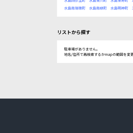
水島西弥生町
水島東川町
水島東寿町
水島南瑞穂町
水島南緑町
水島明神町
リストから探す
駐車場がありません。
地名/住所で再検索するかmapの範囲を変