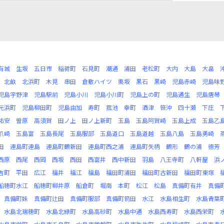
有城
生坂
五日市
稲荷町
石見町
潮通
浦田
老松町
大内
大島
大畠
北畝
北浜町
木見
串田
倉敷ハイツ
栗坂
黒石
黒崎
児島赤崎
児島味
児島宇野津
児島駅前
児島小川
児島小川町
児島上の町
児島通生
児島唐琴
元浜町
児島柳田町
児島由加
寿町
菰池
幸町
酒津
笹沖
四十瀬
下庄
祐安
曽原
高須賀
田ノ上
田ノ上新町
玉島
玉島阿賀崎
玉島上成
玉島乙
爪崎
玉島富
玉島長尾
玉島服部
玉島道口
玉島道越
玉島八島
玉島勇崎
田
連島町連島
連島町鶴新田
連島町西之浦
連島町矢柄
鶴形
鶴の浦
徳芳
西原
西尾
西岡
西坂
西田
西富井
西中新田
羽島
八王寺町
八軒屋
浜
吉町
平田
広江
福井
福江
福島
福田町浦田
福田町古新田
福田町東塚
船穂町水江
船穂町柳井原
船倉町
堀南
本町
松江
松島
真備町有井
真備
真備町妹
真備町辻田
真備町服部
真備町箭田
水江
水島相生町
水島青葉
水島北瑞穂町
水島北緑町
水島高砂町
水島中通
水島西寿町
水島西栄町