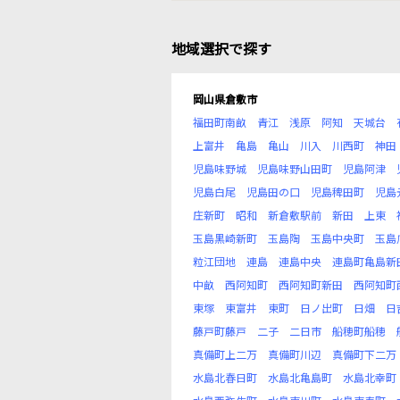
地域選択で探す
岡山県倉敷市
福田町南畝
青江
浅原
阿知
天城台
上富井
亀島
亀山
川入
川西町
神田
児島味野城
児島味野山田町
児島阿津
児島白尾
児島田の口
児島稗田町
児島
庄新町
昭和
新倉敷駅前
新田
上東
玉島黒崎新町
玉島陶
玉島中央町
玉島
粒江団地
連島
連島中央
連島町亀島新
中畝
西阿知町
西阿知町新田
西阿知町
東塚
東富井
東町
日ノ出町
日畑
日
藤戸町藤戸
二子
二日市
船穂町船穂
真備町上二万
真備町川辺
真備町下二万
水島北春日町
水島北亀島町
水島北幸町