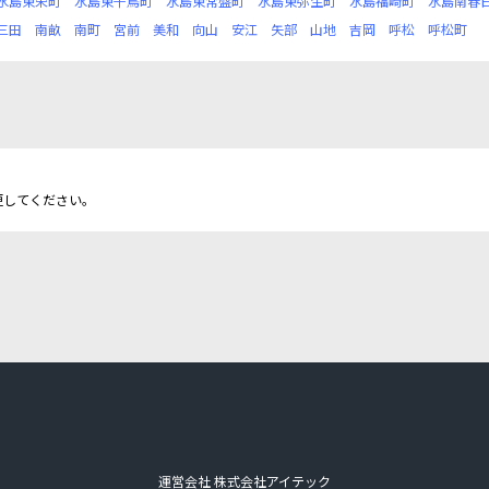
水島東栄町
水島東千鳥町
水島東常盤町
水島東弥生町
水島福崎町
水島南春
三田
南畝
南町
宮前
美和
向山
安江
矢部
山地
吉岡
呼松
呼松町
更してください。
運営会社 株式会社アイテック