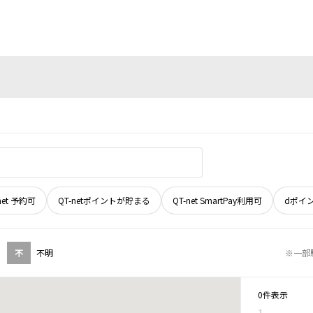
net 予約可
QT-netポイントが貯まる
QT-net SmartPay利用可
dポイ
不
不明
※一部
0件表示
1