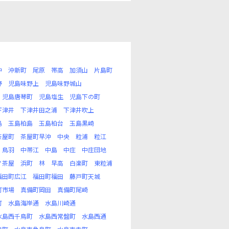
沖
沖新町
尾原
帯高
加須山
片島町
野
児島味野上
児島味野城山
児島唐琴町
児島塩生
児島下の町
下津井
下津井田之浦
下津井吹上
島
玉島柏島
玉島柏台
玉島黒崎
茶屋町
茶屋町早沖
中央
粒浦
粒江
鳥羽
中帯江
中島
中庄
中庄団地
ノ茶屋
浜町
林
早高
白楽町
東粒浦
福田町広江
福田町福田
藤戸町天城
町市場
真備町岡田
真備町尾崎
町
水島海岸通
水島川崎通
水島西千鳥町
水島西常盤町
水島西通