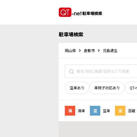
駐車場検索
駐車場検索
岡山県
倉敷市
児島通生
空車あり
車椅子対応あり
QT-
満
満車
空
空車
混
混雑