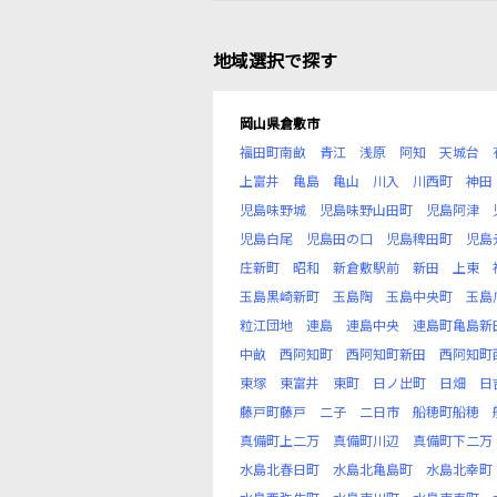
地域選択で探す
岡山県倉敷市
福田町南畝
青江
浅原
阿知
天城台
上富井
亀島
亀山
川入
川西町
神田
児島味野城
児島味野山田町
児島阿津
児島白尾
児島田の口
児島稗田町
児島
庄新町
昭和
新倉敷駅前
新田
上東
玉島黒崎新町
玉島陶
玉島中央町
玉島
粒江団地
連島
連島中央
連島町亀島新
中畝
西阿知町
西阿知町新田
西阿知町
東塚
東富井
東町
日ノ出町
日畑
日
藤戸町藤戸
二子
二日市
船穂町船穂
真備町上二万
真備町川辺
真備町下二万
水島北春日町
水島北亀島町
水島北幸町