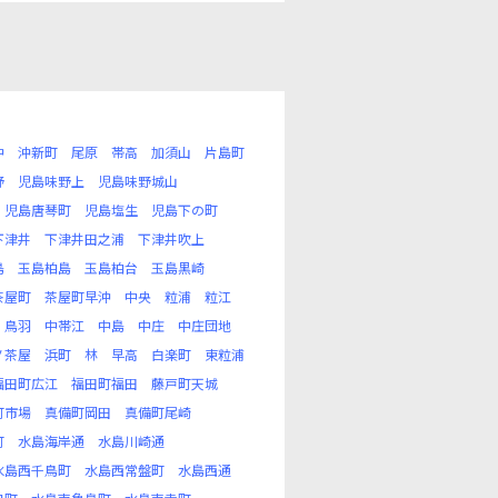
沖
沖新町
尾原
帯高
加須山
片島町
野
児島味野上
児島味野城山
児島唐琴町
児島塩生
児島下の町
下津井
下津井田之浦
下津井吹上
島
玉島柏島
玉島柏台
玉島黒崎
茶屋町
茶屋町早沖
中央
粒浦
粒江
鳥羽
中帯江
中島
中庄
中庄団地
ノ茶屋
浜町
林
早高
白楽町
東粒浦
福田町広江
福田町福田
藤戸町天城
町市場
真備町岡田
真備町尾崎
町
水島海岸通
水島川崎通
水島西千鳥町
水島西常盤町
水島西通