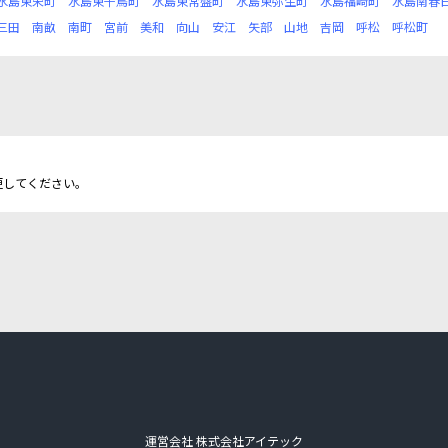
水島東栄町
水島東千鳥町
水島東常盤町
水島東弥生町
水島福崎町
水島南春
三田
南畝
南町
宮前
美和
向山
安江
矢部
山地
吉岡
呼松
呼松町
更してください。
運営会社 株式会社アイテック