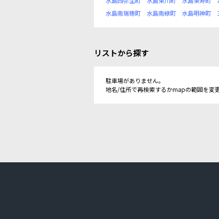
水島西弥生町
水島東川町
水島東寿町
水島南瑞穂町
水島南緑町
水島明神町
リストから探す
駐車場がありません。
地名/住所で再検索するかmapの範囲を変