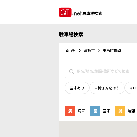
駐車場検索
駐車場検索
岡山県
倉敷市
玉島阿賀崎
空車あり
車椅子対応あり
QT-
満
満車
空
空車
混
混雑