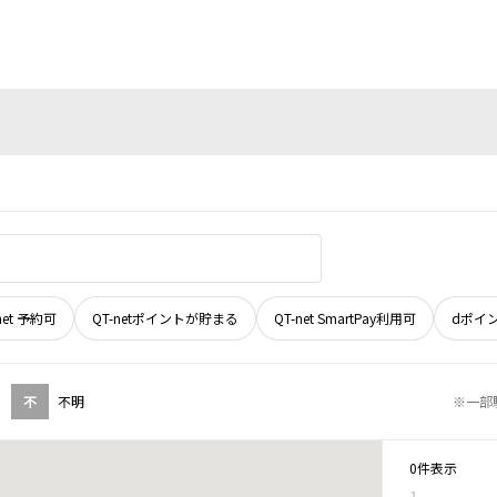
net 予約可
QT-netポイントが貯まる
QT-net SmartPay利用可
dポイ
不
不明
※一部
0件表示
1