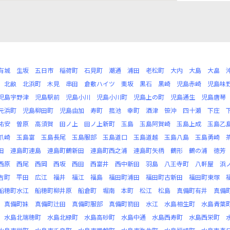
有城
生坂
五日市
稲荷町
石見町
潮通
浦田
老松町
大内
大島
大畠
北畝
北浜町
木見
串田
倉敷ハイツ
栗坂
黒石
黒崎
児島赤崎
児島味
児島宇野津
児島駅前
児島小川
児島小川町
児島上の町
児島通生
児島唐琴
元浜町
児島柳田町
児島由加
寿町
菰池
幸町
酒津
笹沖
四十瀬
下庄
祐安
曽原
高須賀
田ノ上
田ノ上新町
玉島
玉島阿賀崎
玉島上成
玉島乙
爪崎
玉島富
玉島長尾
玉島服部
玉島道口
玉島道越
玉島八島
玉島勇崎
田
連島町連島
連島町鶴新田
連島町西之浦
連島町矢柄
鶴形
鶴の浦
徳芳
西原
西尾
西岡
西坂
西田
西富井
西中新田
羽島
八王寺町
八軒屋
浜
吉町
平田
広江
福井
福江
福島
福田町浦田
福田町古新田
福田町東塚
船穂町水江
船穂町柳井原
船倉町
堀南
本町
松江
松島
真備町有井
真備
真備町妹
真備町辻田
真備町服部
真備町箭田
水江
水島相生町
水島青葉
水島北瑞穂町
水島北緑町
水島高砂町
水島中通
水島西寿町
水島西栄町