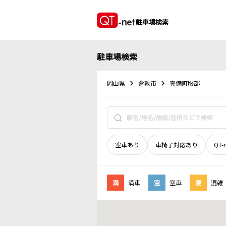
駐車場検索
駐車場検索
岡山県
倉敷市
真備町服部
空車あり
車椅子対応あり
QT-
満
満車
空
空車
混
混雑