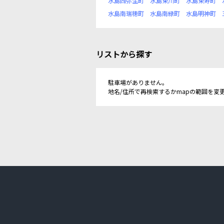
水島西弥生町
水島東川町
水島東寿町
水島南瑞穂町
水島南緑町
水島明神町
リストから探す
駐車場がありません。
地名/住所で再検索するかmapの範囲を変