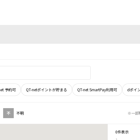
net 予約可
QT-netポイントが貯まる
QT-net SmartPay利用可
dポイ
不
不明
※一部
0件表示
1