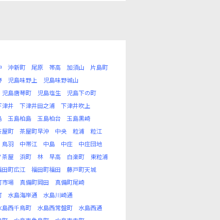
沖
沖新町
尾原
帯高
加須山
片島町
野
児島味野上
児島味野城山
児島唐琴町
児島塩生
児島下の町
下津井
下津井田之浦
下津井吹上
島
玉島柏島
玉島柏台
玉島黒崎
茶屋町
茶屋町早沖
中央
粒浦
粒江
鳥羽
中帯江
中島
中庄
中庄団地
ノ茶屋
浜町
林
早高
白楽町
東粒浦
福田町広江
福田町福田
藤戸町天城
町市場
真備町岡田
真備町尾崎
町
水島海岸通
水島川崎通
水島西千鳥町
水島西常盤町
水島西通