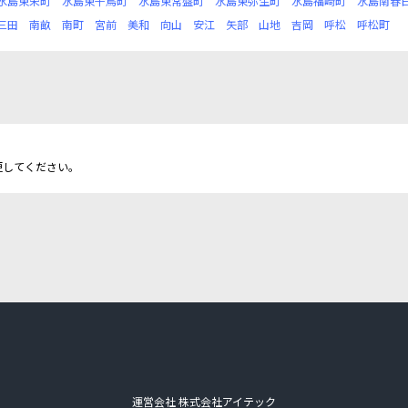
水島東栄町
水島東千鳥町
水島東常盤町
水島東弥生町
水島福崎町
水島南春
三田
南畝
南町
宮前
美和
向山
安江
矢部
山地
吉岡
呼松
呼松町
更してください。
運営会社 株式会社アイテック