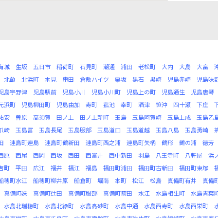
有城
生坂
五日市
稲荷町
石見町
潮通
浦田
老松町
大内
大島
大畠
北畝
北浜町
木見
串田
倉敷ハイツ
栗坂
黒石
黒崎
児島赤崎
児島味
児島宇野津
児島駅前
児島小川
児島小川町
児島上の町
児島通生
児島唐琴
元浜町
児島柳田町
児島由加
寿町
菰池
幸町
酒津
笹沖
四十瀬
下庄
祐安
曽原
高須賀
田ノ上
田ノ上新町
玉島
玉島阿賀崎
玉島上成
玉島乙
爪崎
玉島富
玉島長尾
玉島服部
玉島道口
玉島道越
玉島八島
玉島勇崎
田
連島町連島
連島町鶴新田
連島町西之浦
連島町矢柄
鶴形
鶴の浦
徳芳
西原
西尾
西岡
西坂
西田
西富井
西中新田
羽島
八王寺町
八軒屋
浜
吉町
平田
広江
福井
福江
福島
福田町浦田
福田町古新田
福田町東塚
船穂町水江
船穂町柳井原
船倉町
堀南
本町
松江
松島
真備町有井
真備
真備町妹
真備町辻田
真備町服部
真備町箭田
水江
水島相生町
水島青葉
水島北瑞穂町
水島北緑町
水島高砂町
水島中通
水島西寿町
水島西栄町