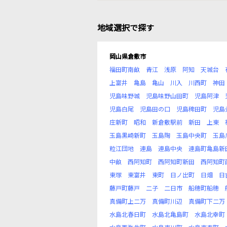
地域選択で探す
岡山県倉敷市
福田町南畝
青江
浅原
阿知
天城台
上富井
亀島
亀山
川入
川西町
神田
児島味野城
児島味野山田町
児島阿津
児島白尾
児島田の口
児島稗田町
児島
庄新町
昭和
新倉敷駅前
新田
上東
玉島黒崎新町
玉島陶
玉島中央町
玉島
粒江団地
連島
連島中央
連島町亀島新
中畝
西阿知町
西阿知町新田
西阿知町
東塚
東富井
東町
日ノ出町
日畑
日
藤戸町藤戸
二子
二日市
船穂町船穂
真備町上二万
真備町川辺
真備町下二万
水島北春日町
水島北亀島町
水島北幸町