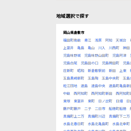
地域選択で探す
岡山県倉敷市
福田町南畝
青江
浅原
阿知
天城台
上富井
亀島
亀山
川入
川西町
神田
児島味野城
児島味野山田町
児島阿津
児島白尾
児島田の口
児島稗田町
児島
庄新町
昭和
新倉敷駅前
新田
上東
玉島黒崎新町
玉島陶
玉島中央町
玉島
粒江団地
連島
連島中央
連島町亀島新
中畝
西阿知町
西阿知町新田
西阿知町
東塚
東富井
東町
日ノ出町
日畑
日
藤戸町藤戸
二子
二日市
船穂町船穂
真備町上二万
真備町川辺
真備町下二万
水島北春日町
水島北亀島町
水島北幸町