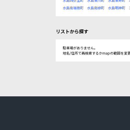
水島西弥生町
水島東川町
水島東寿町
水島南瑞穂町
水島南緑町
水島明神町
リストから探す
駐車場がありません。
地名/住所で再検索するかmapの範囲を変