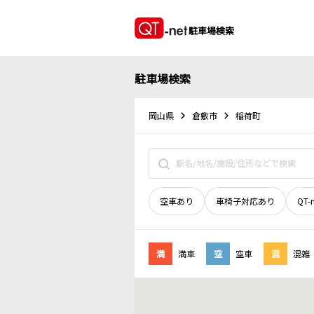
駐車場検索
駐車場検索
岡山県
倉敷市
稲荷町
空車あり
車椅子対応あり
QT-
満
満車
空
空車
混
混雑