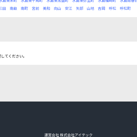
水島東栄町
水島東千鳥町
水島東常盤町
水島東弥生町
水島福崎町
水島南春
三田
南畝
南町
宮前
美和
向山
安江
矢部
山地
吉岡
呼松
呼松町
更してください。
運営会社 株式会社アイテック