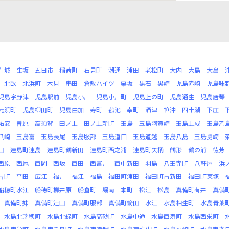
有城
生坂
五日市
稲荷町
石見町
潮通
浦田
老松町
大内
大島
大畠
北畝
北浜町
木見
串田
倉敷ハイツ
栗坂
黒石
黒崎
児島赤崎
児島味
児島宇野津
児島駅前
児島小川
児島小川町
児島上の町
児島通生
児島唐琴
元浜町
児島柳田町
児島由加
寿町
菰池
幸町
酒津
笹沖
四十瀬
下庄
祐安
曽原
高須賀
田ノ上
田ノ上新町
玉島
玉島阿賀崎
玉島上成
玉島乙
爪崎
玉島富
玉島長尾
玉島服部
玉島道口
玉島道越
玉島八島
玉島勇崎
田
連島町連島
連島町鶴新田
連島町西之浦
連島町矢柄
鶴形
鶴の浦
徳芳
西原
西尾
西岡
西坂
西田
西富井
西中新田
羽島
八王寺町
八軒屋
浜
吉町
平田
広江
福井
福江
福島
福田町浦田
福田町古新田
福田町東塚
船穂町水江
船穂町柳井原
船倉町
堀南
本町
松江
松島
真備町有井
真備
真備町妹
真備町辻田
真備町服部
真備町箭田
水江
水島相生町
水島青葉
水島北瑞穂町
水島北緑町
水島高砂町
水島中通
水島西寿町
水島西栄町