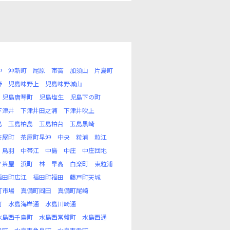
沖
沖新町
尾原
帯高
加須山
片島町
野
児島味野上
児島味野城山
児島唐琴町
児島塩生
児島下の町
下津井
下津井田之浦
下津井吹上
島
玉島柏島
玉島柏台
玉島黒崎
茶屋町
茶屋町早沖
中央
粒浦
粒江
鳥羽
中帯江
中島
中庄
中庄団地
ノ茶屋
浜町
林
早高
白楽町
東粒浦
福田町広江
福田町福田
藤戸町天城
町市場
真備町岡田
真備町尾崎
町
水島海岸通
水島川崎通
水島西千鳥町
水島西常盤町
水島西通