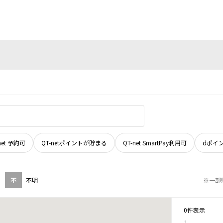
net 予約可
QT-netポイントが貯まる
QT-net SmartPay利用可
dポイ
不
不明
※一部
0件表示
1