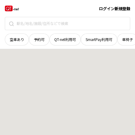
岡山県
倉敷市
藤戸町藤戸
地域選択で探す
ログイン
新規登録
空車あり
予約可
QT-net利用可
SmartPay利用可
車椅子