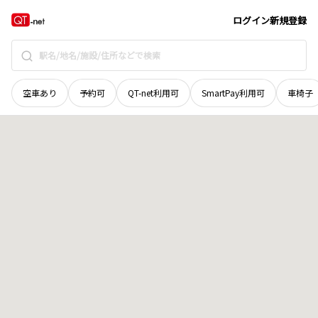
岡山県
倉敷市
西尾
地域選択で探す
ログイン
新規登録
空車あり
予約可
QT-net利用可
SmartPay利用可
車椅子